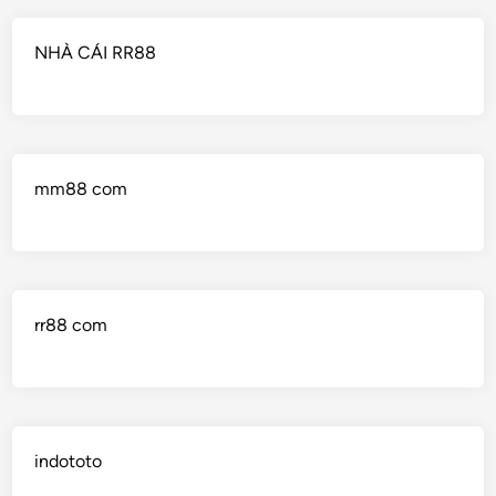
NHÀ CÁI RR88
mm88 com
rr88 com
indototo