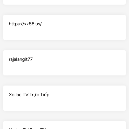
https://xx88.us/
rajalangit77
Xoilac TV Trực Tiếp