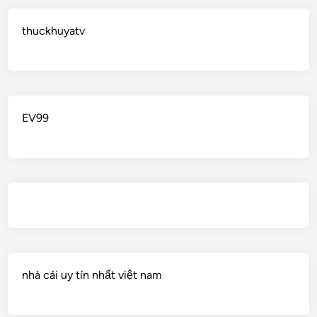
thuckhuyatv
EV99
nhà cái uy tín nhất việt nam