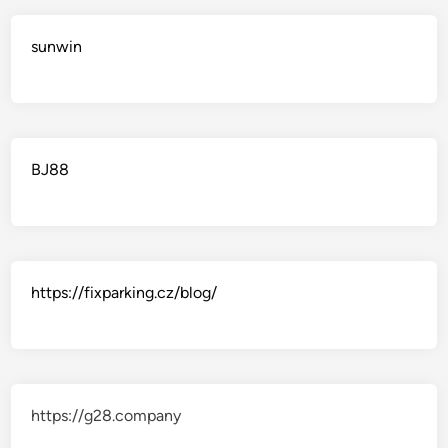
sunwin
BJ88
https://fixparking.cz/blog/
https://g28.company