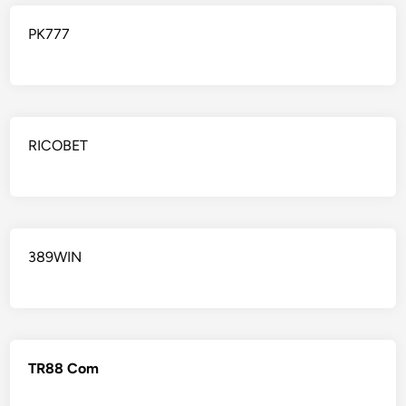
PK777
RICOBET
389WIN
TR88 Com