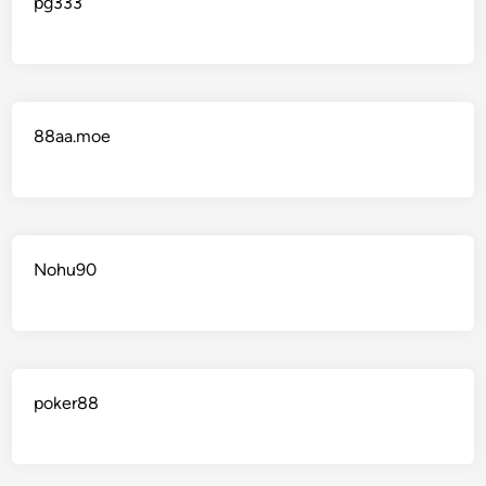
pg333
88aa.moe
Nohu90
poker88