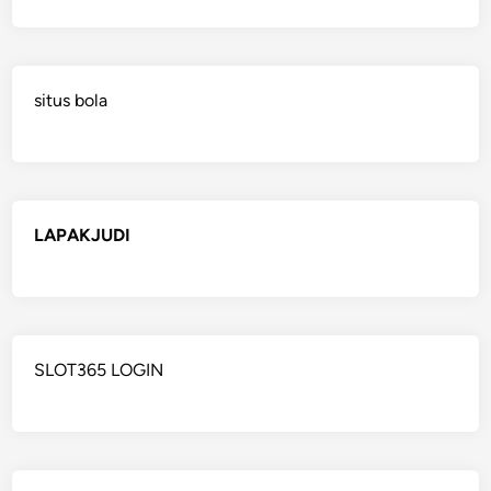
situs bola
LAPAKJUDI
SLOT365 LOGIN