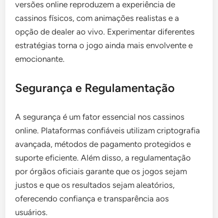
versões online reproduzem a experiência de
cassinos físicos, com animações realistas e a
opção de dealer ao vivo. Experimentar diferentes
estratégias torna o jogo ainda mais envolvente e
emocionante.
Segurança e Regulamentação
A segurança é um fator essencial nos cassinos
online. Plataformas confiáveis utilizam criptografia
avançada, métodos de pagamento protegidos e
suporte eficiente. Além disso, a regulamentação
por órgãos oficiais garante que os jogos sejam
justos e que os resultados sejam aleatórios,
oferecendo confiança e transparência aos
usuários.