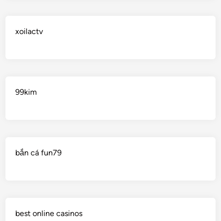
xoilactv
99kim
bắn cá fun79
best online casinos