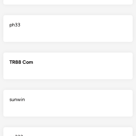
ph33
TR88 Com
sunwin