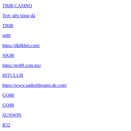
TR88 CASINO
Trực tiếp bóng đá
TR88
tg88
https://dk8kbet.com/
NK88
https://go88.com.mx/
HITCLUB
https://www.pathofdreams.de.com/
GO88
GO88
SUNWIN
B52