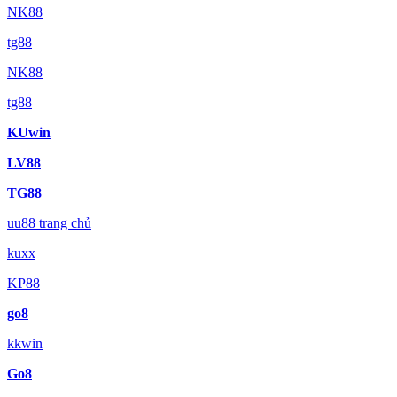
NK88
tg88
NK88
tg88
KUwin
LV88
TG88
uu88 trang chủ
kuxx
KP88
go8
kkwin
Go8