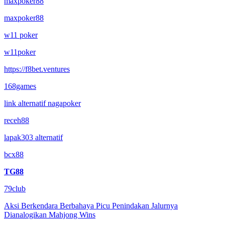
maxpoker88
maxpoker88
w11 poker
w11poker
https://f8bet.ventures
168games
link alternatif nagapoker
receh88
lapak303 alternatif
bcx88
TG88
79club
Aksi Berkendara Berbahaya Picu Penindakan Jalurnya
Dianalogikan Mahjong Wins