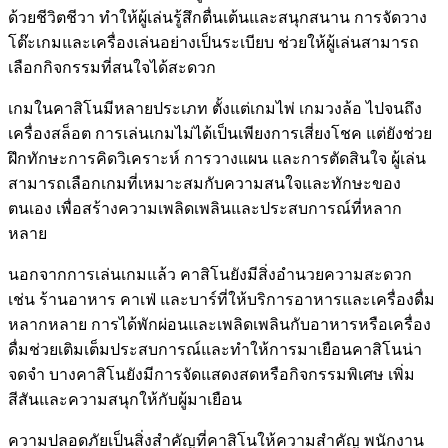
ด้วยชีวิตชีวา ทำให้ผู้เล่นรู้สึกตื่นเต้นและสนุกสนาน การจัดวาง
โต๊ะเกมและเครื่องเล่นอย่างเป็นระเบียบ ช่วยให้ผู้เล่นสามารถ
เลือกกิจกรรมที่สนใจได้สะดวก
เกมในคาสิโนมีหลายประเภท ตั้งแต่เกมไพ่ เกมวงล้อ ไปจนถึง
เครื่องสล็อต การเล่นเกมไม่ได้เป็นเพียงการเสี่ยงโชค แต่ยังช่วย
ฝึกทักษะการคิดวิเคราะห์ การวางแผน และการตัดสินใจ ผู้เล่น
สามารถเลือกเกมที่เหมาะสมกับความสนใจและทักษะของ
ตนเอง เพื่อสร้างความเพลิดเพลินและประสบการณ์ที่หลาก
หลาย
นอกจากการเล่นเกมแล้ว คาสิโนยังมีสิ่งอำนวยความสะดวก
เช่น ร้านอาหาร คาเฟ่ และบาร์ที่ให้บริการอาหารและเครื่องดื่ม
หลากหลาย การได้พักผ่อนและเพลิดเพลินกับอาหารหรือเครื่อง
ดื่มช่วยเติมเต็มประสบการณ์และทำให้การมาเยือนคาสิโนน่า
จดจำ บางคาสิโนยังมีการจัดแสดงสดหรือกิจกรรมพิเศษ เพิ่ม
สีสันและความสนุกให้กับผู้มาเยือน
ความปลอดภัยเป็นสิ่งสำคัญที่คาสิโนให้ความสำคัญ พนักงาน