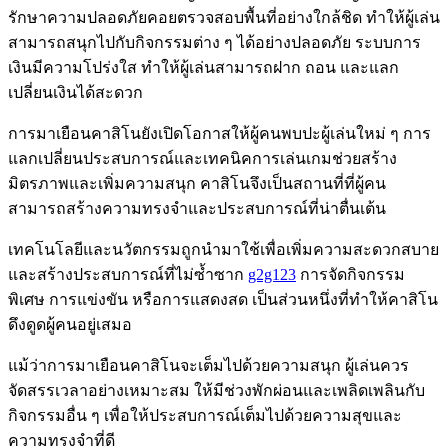
รักษาความปลอดภัยคอยตรวจสอบพื้นที่อย่างใกล้ชิด ทำให้ผู้เล่น
สามารถสนุกไปกับกิจกรรมต่าง ๆ ได้อย่างปลอดภัย ระบบการ
เงินมีความโปร่งใส ทำให้ผู้เล่นสามารถฝาก ถอน และแลก
เปลี่ยนเงินได้สะดวก
การมาเยือนคาสิโนยังเปิดโอกาสให้ผู้คนพบปะผู้เล่นใหม่ ๆ การ
แลกเปลี่ยนประสบการณ์และเทคนิคการเล่นเกมช่วยสร้าง
มิตรภาพและเพิ่มความสนุก คาสิโนจึงเป็นสถานที่ที่ผู้คน
สามารถสร้างความทรงจำและประสบการณ์ที่น่าตื่นเต้น
เทคโนโลยีและนวัตกรรมถูกนำมาใช้เพื่อเพิ่มความสะดวกสบาย
และสร้างประสบการณ์ที่ไม่ซ้ำซาก
g2g123
การจัดกิจกรรม
พิเศษ การแข่งขัน หรือการแสดงสด เป็นส่วนหนึ่งที่ทำให้คาสิโน
ดึงดูดผู้คนอยู่เสมอ
แม้ว่าการมาเยือนคาสิโนจะเต็มไปด้วยความสนุก ผู้เล่นควร
จัดสรรเวลาอย่างเหมาะสม ให้มีช่วงพักผ่อนและเพลิดเพลินกับ
กิจกรรมอื่น ๆ เพื่อให้ประสบการณ์เต็มไปด้วยความสุขและ
ความทรงจำที่ดี