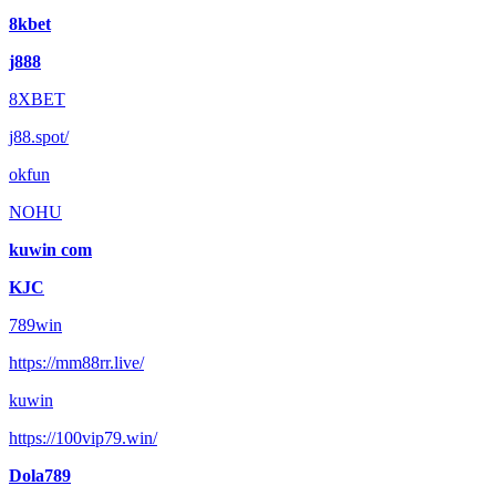
8kbet
j888
8XBET
j88.spot/
okfun
NOHU
kuwin com
KJC
789win
https://mm88rr.live/
kuwin
https://100vip79.win/
Dola789