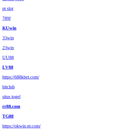
pt slot
789f
KUwin
33win
23win
UU88
LV88
https://688kbet.com/
hitclub
situs togel
rr88.com
TG88
https://okwin.gr.com/