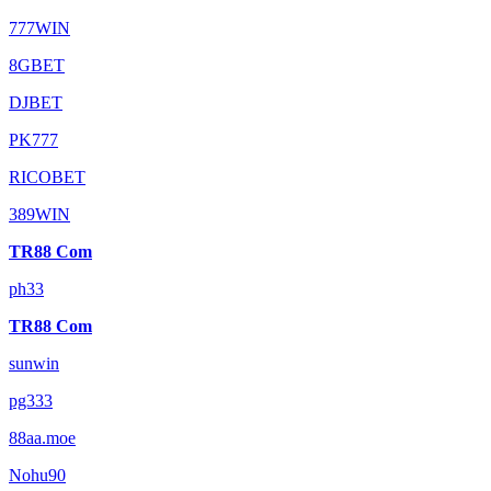
777WIN
8GBET
DJBET
PK777
RICOBET
389WIN
TR88 Com
ph33
TR88 Com
sunwin
pg333
88aa.moe
Nohu90