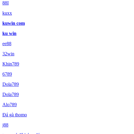
88I
kuxx
kuwin com
ku win
ee88
32win
Khin789
6789
Dola789
Dola789
Alo789
Đá gà thomo
j88