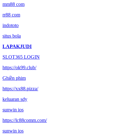
mm88 com
rr88 com
indototo
situs bola
LAPAKJUDI
SLOT365 LOGIN
https://ok99.club/
Ghiền phim
https://xx88.pizza/
keluaran sdy
sunwin ios
https://lc88comm.com/
sunwin ios