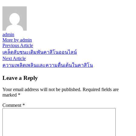
admin
More by admin
Post
Previous
Previous Article
article:
เคล็ดลับชนะเดิมพันคาสิโนออนไลน์
navigation
Next
Next Article
article:
ความเพลิดเพลินและความตื่นเต้นในคาสิโน
Leave a Reply
Your email address will not be published.
Required fields are
marked
*
Comment
*