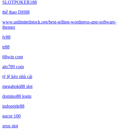
SLOTPOKER188
thể thao DH88
www.unlimitedstock.org/best-selling-wordpress-app-software-
themes
lv88
tr88
68win com
alo789 com
tỷ lệ kèo nhà cái
megahoki88 slot
domino88 login
indopride88
gacor 100
zeus slot